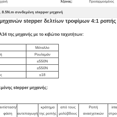
ηχανή
Άξονας:
Προσαρμοσμένος
4
8.5N.m συνδεμένη stepper μηχανή
,
μηχανών stepper δελτίων τροφίμων 4:1 ροπής
34 της μηχανής με το κιβώτιο ταχυτήτων:
Μέταλλο
γή
Ρουλεμάν
≤550N
≤550N
ης
≤18
μένης stepper μηχανής:
αντίσταση/
κράτημα
από τους
Ροπή
inte
φάση
αυτεπαγωγή
της ροπής
μολύβδους
ανασχετικών
στρο