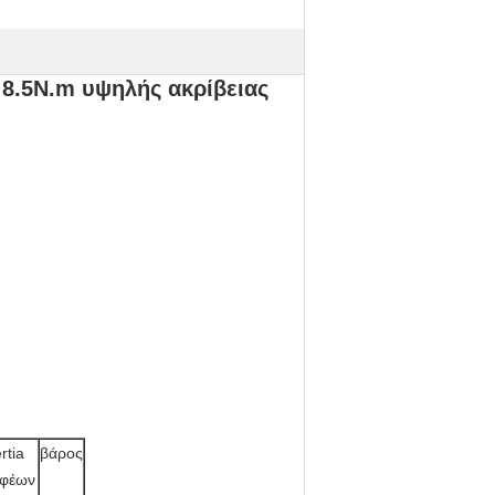
 8.5N.m υψηλής ακρίβειας
rtia
βάρος
φέων