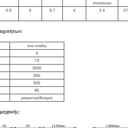
συσκευών
0,9
6
8.7
4
2.4
27
ταχυτήτων:
ένα στάδιο
4
79
3000
550
500
85
μακροπρόθεσμος
 μηχανής: