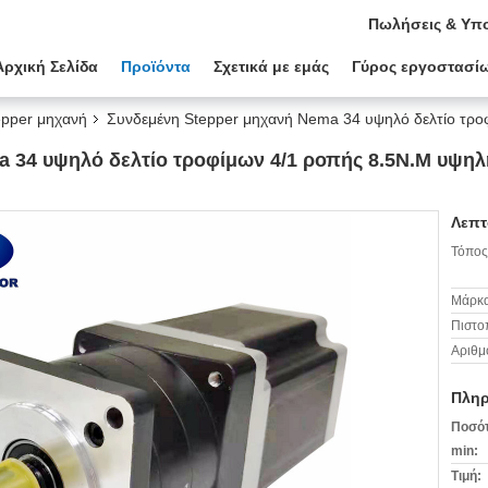
Πωλήσεις & Υπο
Αρχική Σελίδα
Προϊόντα
Σχετικά με εμάς
Γύρος εργοστασί
epper μηχανή
Συνδεμένη Stepper μηχανή Nema 34 υψηλό δελτίο τρο
 34 υψηλό δελτίο τροφίμων 4/1 ροπής 8.5N.M υψηλή
Λεπτ
Τόπος
Μάρκα
Πιστο
Αριθμ
Πληρ
Ποσότ
min:
Τιμή: