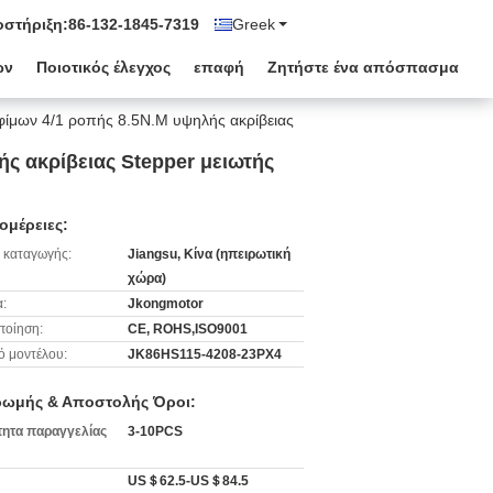
στήριξη:
86-132-1845-7319
Greek
ων
Ποιοτικός έλεγχος
επαφή
Ζητήστε ένα απόσπασμα
φίμων 4/1 ροπής 8.5N.M υψηλής ακρίβειας
ς ακρίβειας Stepper μειωτής
ομέρειες:
 καταγωγής:
Jiangsu, Κίνα (ηπειρωτική
χώρα)
:
Jkongmotor
ποίηση:
CE, ROHS,ISO9001
ό μοντέλου:
JK86HS115-4208-23PX4
ωμής & Αποστολής Όροι:
ητα παραγγελίας
3-10PCS
US＄62.5-US＄84.5