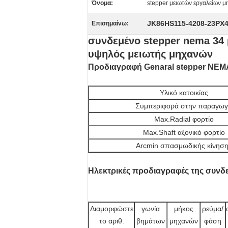
Όνομα:
stepper μειωτών εργαλείων μ
JK86HS115-4208-23PX
Επισημαίνω:
συνδεμένο stepper nema 34 
υψηλός μειωτής μηχανών
Προδιαγραφή Genaral stepper NEMA
Υλικό κατοικίας
Συμπεριφορά στην παραγω
Max.Radial φορτίο
Max.Shaft αξονικό φορτίο
Arcmin σπασμωδικής κίνησ
Ηλεκτρικές προδιαγραφές της συνδε
Διαμορφώστε
γωνία
μήκος
ρεύμα/
το αριθ.
βημάτων
μηχανών
φάση