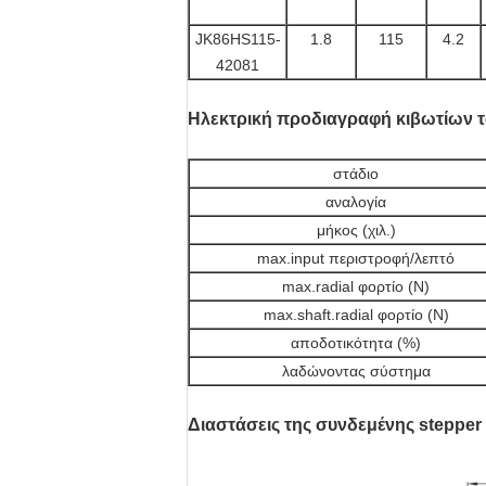
JK86HS115-
1.8
115
4.2
42081
Ηλεκτρική προδιαγραφή κιβωτίων 
στάδιο
αναλογία
μήκος (χιλ.)
max.input περιστροφή/λεπτό
max.radial φορτίο (Ν)
max.shaft.radial φορτίο (Ν)
αποδοτικότητα (%)
λαδώνοντας σύστημα
Διαστάσεις της συνδεμένης stepper