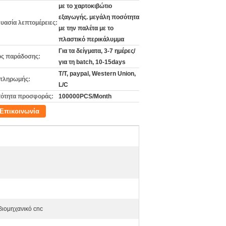
με το χαρτοκιβώτιο
εξαγωγής. μεγάλη ποσότητα
υασία λεπτομέρειες:
με την παλέτα με το
πλαστικό περικάλυμμα
Για τα δείγματα, 3-7 ημέρες/
ς παράδοσης:
για τη batch, 10-15days
T/T, paypal, Western Union,
πληρωμής:
L/C
ότητα προσφοράς:
100000PCS/Month
Επικοινωνία
 βιομηχανικό cnc