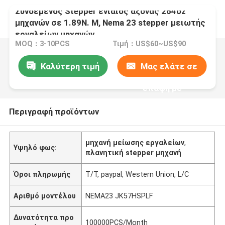
Συνδεμένος Stepper ενιαίος άξονας 264oz
μηχανών σε 1.89N. Μ, Nema 23 stepper μειωτής
εργαλείων μηχανών
MOQ：3-10PCS
Τιμή：US$60~US$90
Καλύτερη τιμή
Μας ελάτε σε
επαφή με
Περιγραφή προϊόντων
μηχανή μείωσης εργαλείων
,
Υψηλό φως:
πλανητική stepper μηχανή
Όροι πληρωμής
T/T, paypal, Western Union, L/C
Αριθμό μοντέλου
NEMA23 JK57HSPLF
Δυνατότητα προ
100000PCS/Month