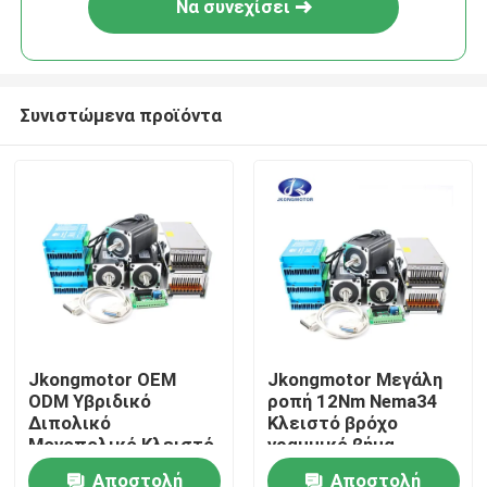
Να συνεχίσει
Συνιστώμενα προϊόντα
Σπίτι
Jkongmotor OEM
Jkongmotor Μεγάλη
ODM Υβριδικό
ροπή 12Nm Nema34
Προϊόντα
Διπολικό
Κλειστό βρόχο
Μονοπολικό Κλειστό
γραμμικό βήμα
Κλειστό Κύκλο
κινητήρα για μηχανή
Αποστολή
Αποστολή
Περίπου εμείς