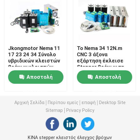
Υβριδικός βηματικός κινητήρας
κινητήρας Bldc με γρανάζια
Jkongmotor Nema 11
Το Nema 34 12N.m
17 23 24 34 Σύνολο
CNC 3 άξονα
γραμμική stepper μηχανή
υβριδικών κλειστών
εξάρτηση έκλεισε
βρόχων κλειστών
Stepper βρόχων τη
βρόχων με
μηχανή και τον οδηγό
Συνδεμένη stepper μηχανή
Αποστολή
Αποστολή
κωδικοποιητή /
φρένο / κιβώτιο
ερώτησης
ερώτησης
ταχυτήτων
κλειστή stepper βρόχων μηχανή
Αρχική Σελίδα
Περίπου εμείς
επαφή
Desktop Site
Sitemap
Privacy Policy
Stepper μηχανή με το φρένο
Αβούρτσιστος οδηγός ΣΥΝΕΧΩΝ μηχανών
ΚΙΝΑ stepper κλειστός έλεγχος βρόχων