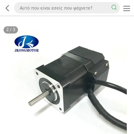
2
/
3