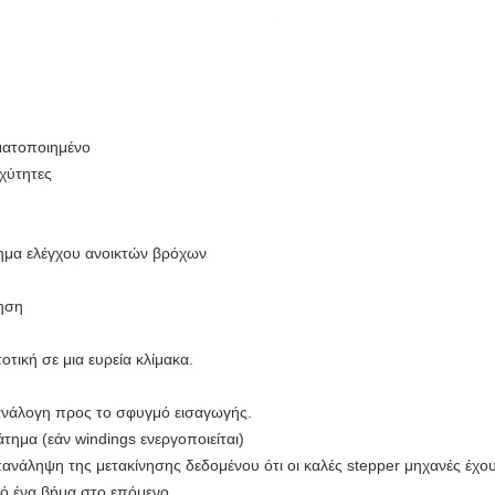
ματοποιημένο
χύτητες
ημα ελέγχου ανοικτών βρόχων
θηση
τική σε μια ευρεία κλίμακα.
 ανάλογη προς το σφυγμό εισαγωγής.
τημα (εάν windings ενεργοποιείται)
ανάληψη της μετακίνησης δεδομένου ότι οι καλές stepper μηχανές έχου
πό ένα βήμα στο επόμενο.