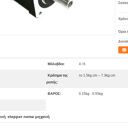
Συσκε
Χρόνο
Όροι 
Δυνατ
Μόλυβδοι:
4 / 6
Κράτημα της
το 1.5kg.cm -- 7.3kg.cm
ροπής:
ΒΑΡΟΣ:
0.15kg - 0.55kg
ανή
stepper nema μηχανή
,