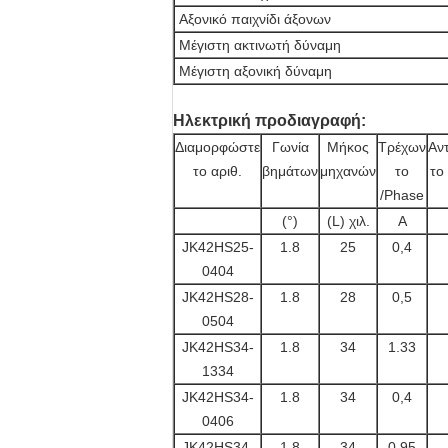
Αξονικό παιχνίδι άξονων
Μέγιστη ακτινωτή δύναμη
Μέγιστη αξονική δύναμη
Ηλεκτρική προδιαγραφή:
Διαμορφώστε
Γωνία
Μήκος
Τρέχων
Αν
το αριθ.
βημάτων
μηχανών
το
το
/Phase
(°)
(L) χιλ.
Α
JK42HS25-
1.8
25
0,4
0404
JK42HS28-
1.8
28
0,5
0504
JK42HS34-
1.8
34
1.33
1334
JK42HS34-
1.8
34
0,4
0406
JK42HS34-
1.8
34
0,95