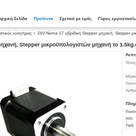
Αρχική Σελίδα
Προϊόντα
Σχετικά με εμάς
Γύρος εργοστασί
ατικός κινητήρας
24V Nema 17 υβριδική Stepper μηχανή, Stepper μ
ηχανή, Stepper μικροϋπολογιστών μηχανή το 1.5kg.c
Λεπτ
Τόπος
Μάρκα
Πιστο
Αριθμ
Πληρ
Ποσότ
min:
Τιμή: