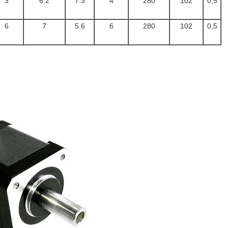
3
6.2
7.3
4
280
102
0,5
6
7
5.6
6
280
102
0,5