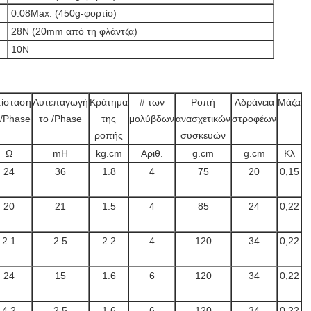
0.08Max. (450g-φορτίο)
28N (20mm από τη φλάντζα)
10N
τίσταση
Αυτεπαγωγή
Κράτημα
# των
Ροπή
Αδράνεια
Μάζα
 /Phase
το /Phase
της
μολύβδων
ανασχετικών
στροφέων
ροπής
συσκευών
Ω
mH
kg.cm
Αριθ.
g.cm
g.cm
Κλ
24
36
1.8
4
75
20
0,15
20
21
1.5
4
85
24
0,22
2.1
2.5
2.2
4
120
34
0,22
24
15
1.6
6
120
34
0,22
4.2
2.5
1.6
6
120
34
0,22