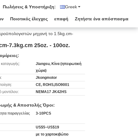
Πωλήσεις & Υποστήριξη:
Greek
ων
Ποιοτικός έλεγχος
επαφή
Ζητήστε ένα απόσπασμα
ικροϋπολογιστών μηχανή το 1.5kg.cm-
m-7.3kg.cm 25oz. - 100oz.
ομέρειες:
 καταγωγής:
Jiangsu, Κίνα (ηπειρωτική
χώρα)
:
Jkongmotor
ποίηση:
CE, ROHS,ISO9001
ό μοντέλου:
NEMA17 JK42HS
ωμής & Αποστολής Όροι:
ητα παραγγελίας
3-10PCS
US$5~US$19
με το χαρτοκιβώτιο