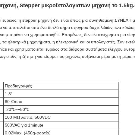
ηχανή, Stepper μικροϋπολογιστών μηχανή το 1.5kg.c
θεί ευρέως, η stepper μηχανή δεν είναι όπως μια συνηθισμένη ΣΥΝΕΧΗ 
ι να αποτελείται από ένα διπλά σήμα σφυγμού δαχτυλιδιών, ένα κύκλωμ
α μπορέσει να χρησιμοποιηθεί. Επομένως, δεν είναι εύχρηστο μια step
α ηλεκτρικά μηχανήματα, η ηλεκτρονική και οι υπολογιστές. Σαν εκτελ
onics και χρησιμοποιείται ευρέως στα διάφορα συστήματα ελέγχου αυτ
λογιστών, η ζήτηση για stepper τις μηχανές αυξάνεται μέρα με τη μέρα,
Προδιαγραφές
1.8°
80℃max
-20℃~+50℃
100 MΩ λεπτό, 500VDC
500VAC για 1minute
0.02Max. (450g-φορτίο)