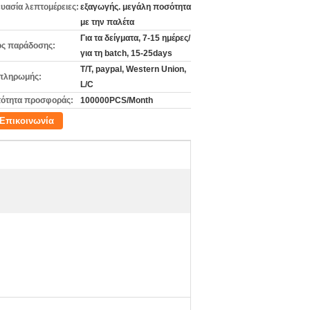
υασία λεπτομέρειες:
εξαγωγής. μεγάλη ποσότητα
με την παλέτα
Για τα δείγματα, 7-15 ημέρες/
ς παράδοσης:
για τη batch, 15-25days
T/T, paypal, Western Union,
πληρωμής:
L/C
ότητα προσφοράς:
100000PCS/Month
Επικοινωνία