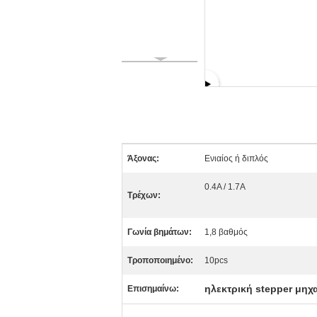
Άξονας:
Ενιαίος ή διπλός
0.4A / 1.7A
Τρέχων:
Γωνία βημάτων:
1,8 βαθμός
Τροποποιημένο:
10pcs
ηλεκτρική stepper μηχ
Επισημαίνω: