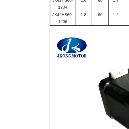
JK42HS60-
1.8
60
1.7
1704
JK42HS60-
1.8
60
1.2
1206