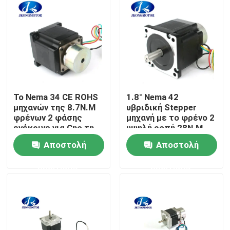
Το Nema 34 CE ROHS
1.8° Nema 42
μηχανών της 8.7N.M
υβριδική Stepper
φρένων 2 φάσης
μηχανή με το φρένο 2
ενέκρινε για Cnc τη
υψηλή ροπή 28N.M
μηχανή
φάσης
Αποστολή
Αποστολή
Σπίτι
ερώτησης
ερώτησης
Προϊόντα
Περίπου εμείς