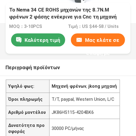
Το Nema 34 CE ROHS μηχανών της 8.7N.M
φρένων 2 φάσης ενέκρινε για Cnc τη μηχανή
MOQ：3-10PCS
Τιμή：US $44-58 / Units
Καλύτερη τιμή
Μας ελάτε σε
επαφή με
Περιγραφή προϊόντων
Υψηλό φως:
Μηχανή φρένων
,
jkong μηχανή
Όροι πληρωμής
T/T, paypal, Western Union, L/C
Αριθμό μοντέλου
JK86HS115-4204BK6
Δυνατότητα προ
30000 PC/μήνας
σφοράς