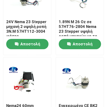
Γύρος εργοστασίων
24V Nema 23 Stepper
1.89N Μ 26 Oz σε
μηχανή 2 υψηλή ροπή
57HT76-2804 Nema
Ποιοτικός έλεγχος
3N.M 57HT112-3004
23 Stepper υψηλή
φάσης
ροπή μηχανών με το
φρένο
Αποστολή
Αποστολή
Μας ελάτε σε επαφή με
ερώτησης
ερώτησης
Ζητήστε ένα απόσπασμα
ενσωματωμένος στροφοειδής κινητήρας
Ενσωματωμένος κινητήρας DC
Αβούρτσιστη ΣΥΝΕΧΗΣ μηχανή
Nema24 60mm
Εγκεκριμένο CE BK2