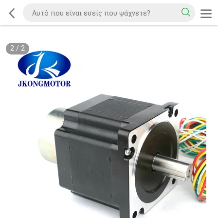
2
/
2