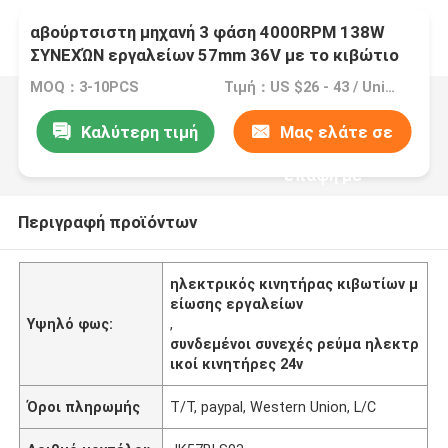
αβούρτσιστη μηχανή 3 φάση 4000RPM 138W
ΣΥΝΕΧΏΝ εργαλείων 57mm 36V με το κιβώτιο
ταχυτήτων
MOQ：3-10PCS
Τιμή：US $26 - 43 / Units | 1 Unit/Units (Min. Order)
Καλύτερη τιμή
Μας ελάτε σε
επαφή με
Περιγραφή προϊόντων
ηλεκτρικός κινητήρας κιβωτίων μ
είωσης εργαλείων
Υψηλό φως:
,
συνδεμένοι συνεχές ρεύμα ηλεκτρ
ικοί κινητήρες 24v
Όροι πληρωμής
T/T, paypal, Western Union, L/C